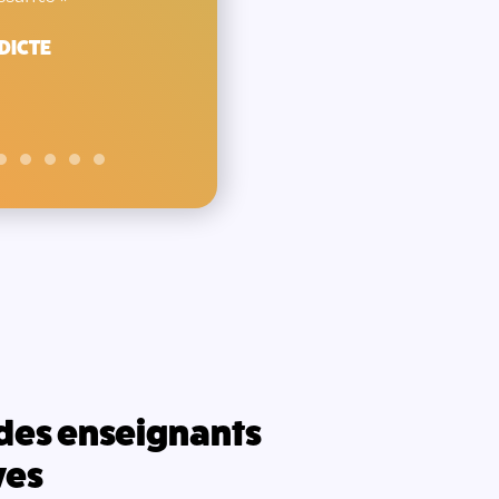
OCÉANE
DICTE
des enseignants
ves