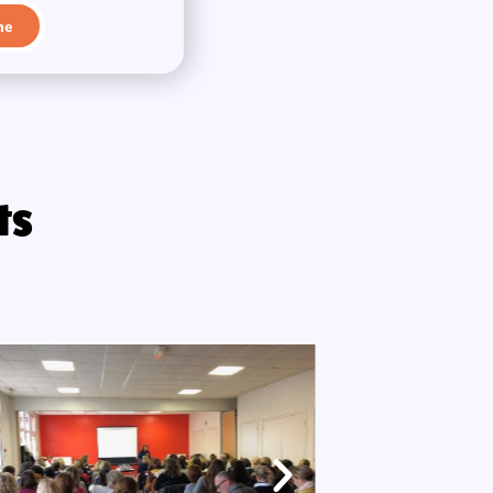
me
ts