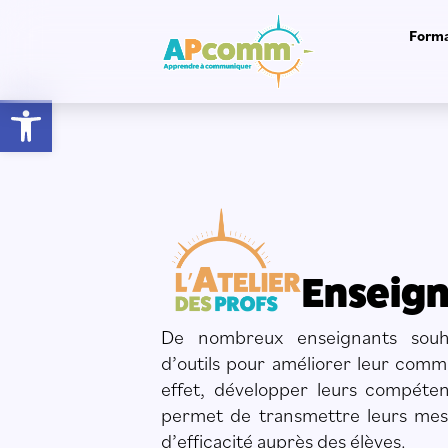
Forma
Ouvrir la barre d’outils
Enseign
« Tout à fait satisfaite, l'impact
est fort et durable grâce aux
De nombreux enseignants souhai
images »
d’outils pour améliorer leur commu
effet, développer leurs compéten
MARTINE
permet de transmettre leurs mes
d’efficacité auprès des élèves.