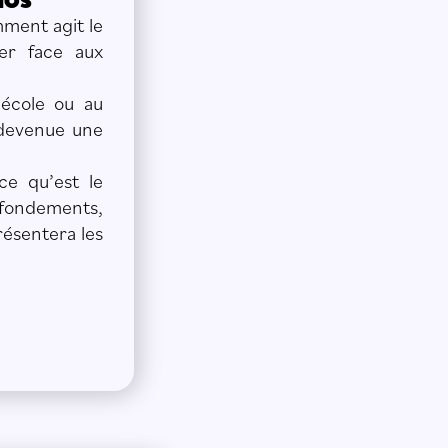
mment agit le
er face aux
’école ou au
 devenue une
ce qu’est le
 fondements,
résentera les