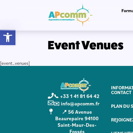
Forma
Ouvrir la barre d’outils
Event Venues
[event_venues]
INFORMAT
CONTACT
📞 +33 1 41 81 64 42
✉️ info@apcomm.fr
PLAN DU S
📍 56 Avenue
Beaurepaire 94100
REJOIGNE
Saint-Maur-Des-
Fossés