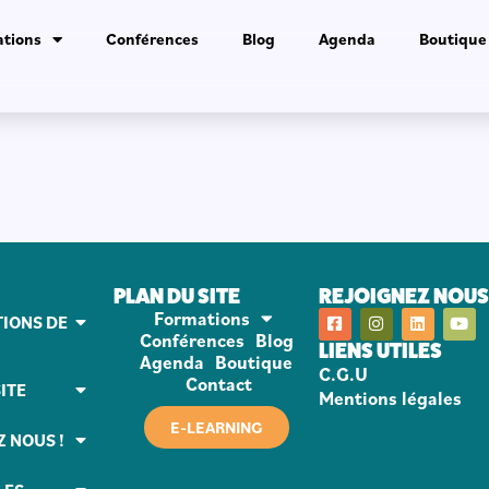
tions
Conférences
Blog
Agenda
Boutique
PLAN DU SITE
REJOIGNEZ NOUS 
Formations
IONS DE
Conférences
Blog
LIENS UTILES
Agenda
Boutique
C.G.U
Contact
ITE
Mentions légales
E-LEARNING
Z NOUS !