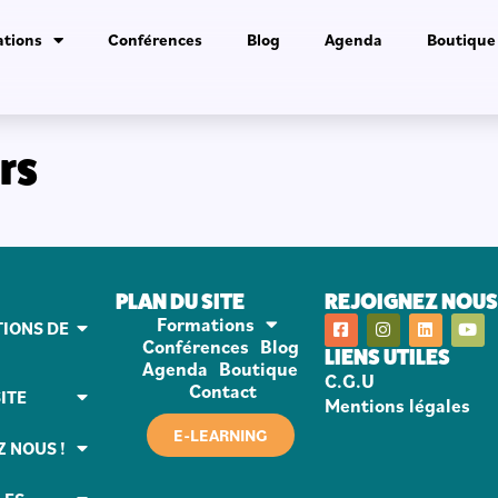
tions
Conférences
Blog
Agenda
Boutique
rs
PLAN DU SITE
REJOIGNEZ NOUS 
Formations
IONS DE
Conférences
Blog
LIENS UTILES
Agenda
Boutique
C.G.U
Contact
ITE
Mentions légales
E-LEARNING
Z NOUS !