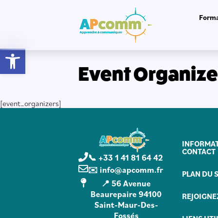
Forma
Ouvrir la barre d’outils
Event Organize
[event_organizers]
INFORMAT
CONTACT
📞 +33 1 41 81 64 42
✉️ info@apcomm.fr
PLAN DU S
📍 56 Avenue
Beaurepaire 94100
REJOIGNE
Saint-Maur-Des-
Fossés