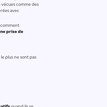
tre vécues comme des
érées avec
t : comment
ne prise de
 le plus ne sont pas
atifs
quand ils se