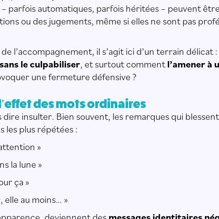
 – parfois automatiques, parfois héritées – peuvent ê
ations ou des jugements, même si elles ne sont pas prof
 de l’accompagnement, il s’agit ici d’un terrain délica
sans le culpabiliser
, et surtout comment
l’amener à u
ovoquer une fermeture défensive ?
 l’effet des mots ordinaires
 dire insulter. Bien souvent, les remarques qui blessent
is les plus répétées :
attention »
s la lune »
our ça »
 elle au moins… »
 apparence, deviennent des
messages identitaires nég