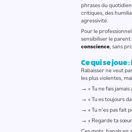
phrases du quotidien
critiques, des humili
agressivité.
Pour le professionnel
sensibiliser le parent
conscience
, sans pr
Ce qui se joue :
Rabaisser ne veut pas
les plus violentes, ma
→ « Tu ne fais jamais 
→ « Tu es toujours dan
→ « Tu n’es pas fait p
→ « Regarde ta sœur,
Ces mots, banals en