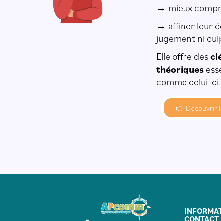
→ mieux compren
→ affiner leur 
jugement ni culp
Elle offre des
cl
théoriques
esse
comme celui-ci.
👉 Découvrir 
INFORMAT
CONTACT