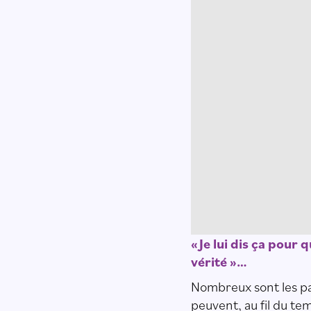
« Je lui dis ça pour 
vérité »…
Nombreux sont les pa
peuvent, au fil du te