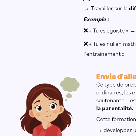
→ Travailler sur la
di
Exemple :
❌ « Tu es égoïste » →
❌ « Tu es nul en mat
l’entraînement »
Envie d'alle
Ce type de prob
ordinaires, les 
soutenante – es
la parentalité.
Cette formation 
→ développer un