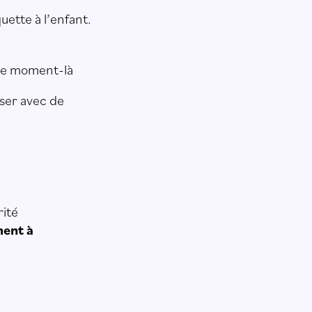
uette à l’enfant.
 ce moment-là
ser avec de
rité
ment à