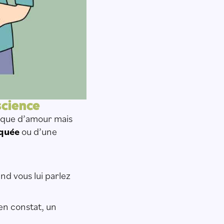
nscience
anque d’amour mais
rquée
ou d’une
nd vous lui parlez
en constat, un