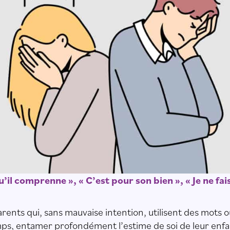
qu’il comprenne », « C’est pour son bien », « Je ne fais
rents qui, sans mauvaise intention, utilisent des mots 
mps, entamer profondément l’estime de soi de leur enfa