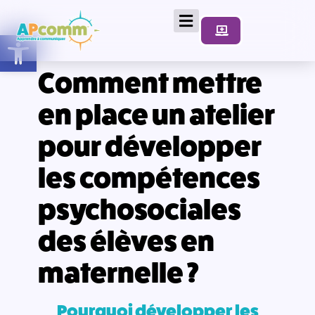
Ouvrir la barre d’outils
Comment mettre
en place un atelier
pour développer
les compétences
psychosociales
des élèves en
maternelle ?
Pourquoi développer les