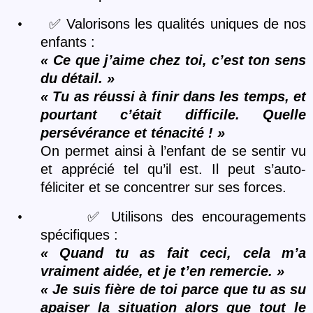
•
✅
Valorisons les qualités uniques de nos
enfants :
« Ce que j’aime chez toi, c’est ton sens
du dé
tail.
»
«
Tu as r
éussi à finir dans les temps, et
pourtant c’était difficile. Quelle
persévérance et té
nacit
é
!
»
On permet ainsi à l’enfant de se sentir vu
et apprécié
tel qu
’il est. Il peut s’
auto-
f
éliciter et se concentrer sur ses forces.
•
✅
Utilisons des encouragements
spécifiques :
« Quand tu as fait ceci, cela m’a
vraiment aidée, et je t’en remercie.
»
«
Je suis fi
è
re de toi parce que tu as su
apaiser la situation alors que tout le