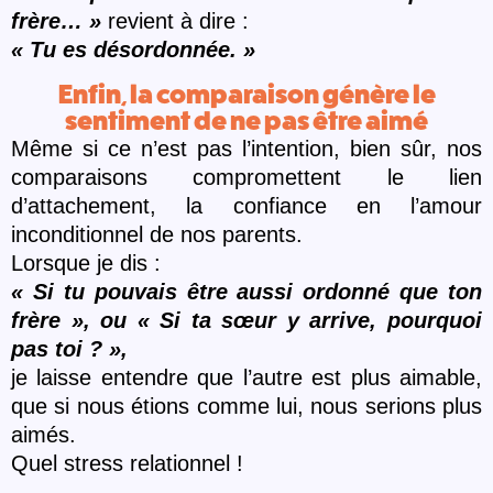
fr
è
re… »
revient à dire :
«
Tu es d
ésordonné
e. »
Enfin, la comparaison génère le
sentiment de ne pas être aimé
Même si ce n’est pas l’intention, bien sûr, nos
comparaisons compromettent le lien
d’attachement, la confiance en l’amour
inconditionnel de nos parents.
Lorsque je dis :
« Si tu pouvais être aussi ordonné
que ton
fr
è
re
»
, ou « Si ta sœur y arrive, pourquoi
pas toi ?
»
,
je laisse entendre que l’autre est plus aimable,
que si nous étions comme lui, nous serions plus
aimé
s.
Quel stress relationnel !