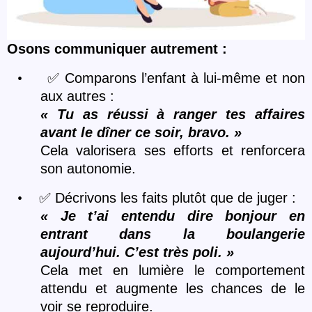
Osons communiquer autrement :
•
✅
Comparons l’enfant à lui-même et non
aux autres :
«
Tu as r
éussi à ranger tes affaires
avant le dîner ce soir, bravo.
»
Cela valorisera ses efforts et renforcera
son autonomie.
•
✅
Décrivons les faits plutôt que de juger :
« Je t’ai entendu dire bonjour en
entrant dans la boulangerie
aujourd’hui. C’est tr
è
s poli.
»
Cela met en lumi
è
re le comportement
attendu et augmente les chances de le
voir se reproduire.