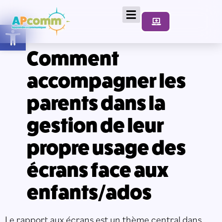
Ouvrir la barre d’outils
Comment
accompagner les
parents dans la
gestion de leur
propre usage des
écrans face aux
enfants/ados
Le rapport aux écrans est un thème central dans