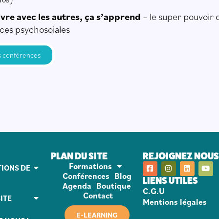
vre avec les autres, ça s’apprend
– le super pouvoir 
es psychosoiales
s conférences
PLAN DU SITE
REJOIGNEZ NOUS 
Formations
IONS DE
Conférences
Blog
LIENS UTILES
Agenda
Boutique
C.G.U
Contact
ITE
Mentions légales
E-LEARNING