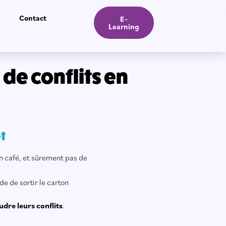
Contact
E-
Learning
de conflits en
ot
’un café, et sûrement pas de
e de sortir le carton
re leurs conflits
.