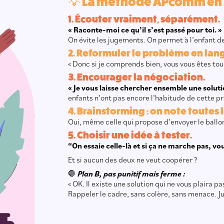
💡 La méthode APcomm en 5
1. Écouter vraiment, séparément.
« Raconte-moi ce qu’il s’est passé pour toi. »
On évite les jugements. On permet à l’enfant de
2. Reformuler le problème en lan
« Donc si je comprends bien, vous vous êtes tous
3. Encourager la négociation.
« Je vous laisse chercher ensemble une solutio
enfants n’ont pas encore l’habitude de cette pra
4. Brainstorming : on note toutes l
Oui, même celle qui propose d’envoyer le ballon 
5. Choisir une idée à tester.
“On essaie celle-là et si ça ne marche pas, 
Et si aucun des deux ne veut coopérer ?
🛑
Plan B, pas punitif mais ferme :
« OK. Il existe une solution qui ne vous plaira pas
Rappeler le cadre, sans colère, sans menace. J