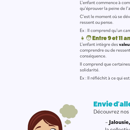
L’enfant commence à comp
qu’éprouver la peine de l
C’est le moment où se dév
ressent ou pense.
Ex : Il comprend qu’un cam
👧🧑 Entre 9 et 11 
L’enfant intègre des
valeu
comprendre ou de ressenti
conséquence.
Il comprend que certaine
solidarité.
Ex : Il réfléchit à ce qui es
Envie d'alle
Découvrez nos 
–
Jalousie,
la collectiv