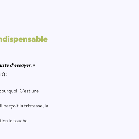
indispensable
uste d’essayer. »
t) :
pourquoi. C’est une
 Il perçoit la tristesse, la
tion le touche