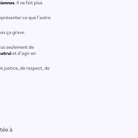
siennes
. Il ne fait plus
représenter ce que l’autre
pas ça grave.
 plus seulement de
autrui
et d’agir en
de justice, de respect, de
tée à