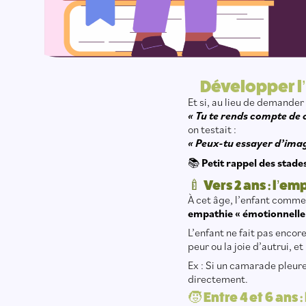
Développer l
Et si, au lieu de demander
« Tu te rends compte de ce
on testait :
« Peux-tu essayer d’imagi
📚
Petit rappel des stad
🍼 Vers 2 ans : l’e
À cet âge, l’enfant comme
empathie « émotionnelle
L’enfant ne fait pas encor
peur ou la joie d’autrui, et
Ex : Si un camarade pleure
directement.
🧒 Entre 4 et 6 ans