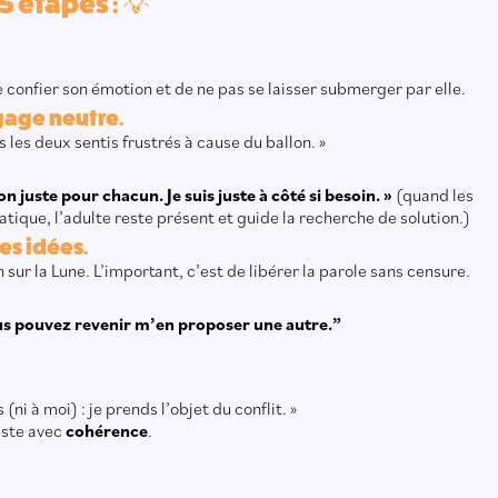
 étapes : 💡
 confier son émotion et de ne pas se laisser submerger par elle.
gage neutre.
 les deux sentis frustrés à cause du ballon. »
n juste pour chacun. Je suis juste à côté si besoin. »
(quand les
tique, l’adulte reste présent et guide la recherche de solution.)
es idées.
sur la Lune. L’important, c’est de libérer la parole sans censure.
vous pouvez revenir m’en proposer une autre.”
 (ni à moi) : je prends l’objet du conflit. »
uste avec
cohérence
.