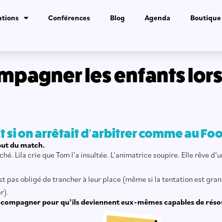
tions
Conférences
Blog
Agenda
Boutique
agner les enfants lors 
t si on arrêtait d’arbitrer comme au Fo
but du match.
ché. Lila crie que Tom l’a insultée. L’animatrice soupire. Elle rêve d
st pas obligé de trancher à leur place (même si la tentation est grand
r).
compagner pour qu’ils deviennent eux-mêmes capables de résoud