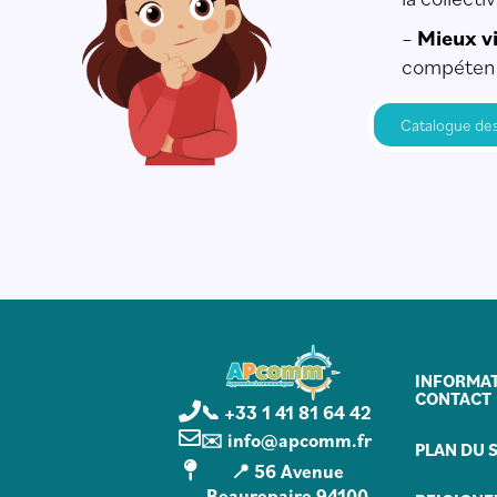
–
Mieux vi
compétenc
Catalogue de
INFORMAT
CONTACT
📞 +33 1 41 81 64 42
✉️ info@apcomm.fr
PLAN DU S
📍 56 Avenue
Beaurepaire 94100