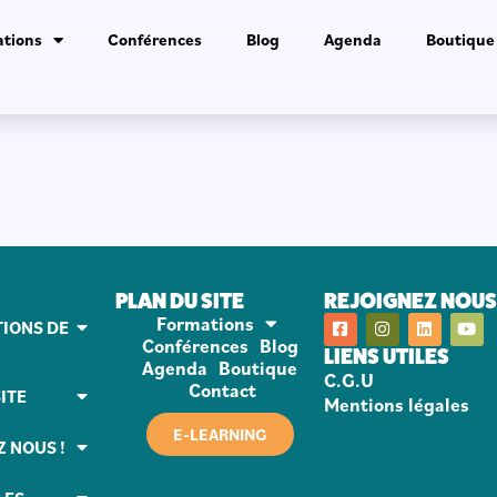
tions
Conférences
Blog
Agenda
Boutique
PLAN DU SITE
REJOIGNEZ NOUS 
Formations
IONS DE
Conférences
Blog
LIENS UTILES
Agenda
Boutique
C.G.U
Contact
ITE
Mentions légales
E-LEARNING
Z NOUS !