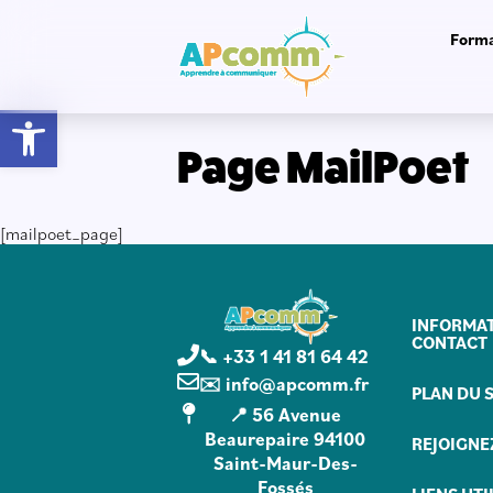
Forma
Ouvrir la barre d’outils
Page MailPoet
[mailpoet_page]
INFORMAT
CONTACT
📞 +33 1 41 81 64 42
✉️ info@apcomm.fr
PLAN DU S
📍 56 Avenue
Beaurepaire 94100
REJOIGNE
Saint-Maur-Des-
Fossés