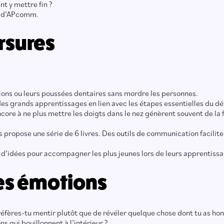
nt y mettre fin ?
ce d’APcomm.
rsures
ions ou leurs poussées dentaires sans mordre les personnes.
i des grands apprentissages en lien avec les étapes essentielles du
ncore à ne plus mettre les doigts dans le nez génèrent souvent de la 
ents propose une série de 6 livres. Des outils de communication facil
d’idées pour accompagner les plus jeunes lors de leurs apprentissa
es émotions
fères-tu mentir plutôt que de révéler quelque chose dont tu as honte ?
s qui bouillonnent à l’intérieur ?