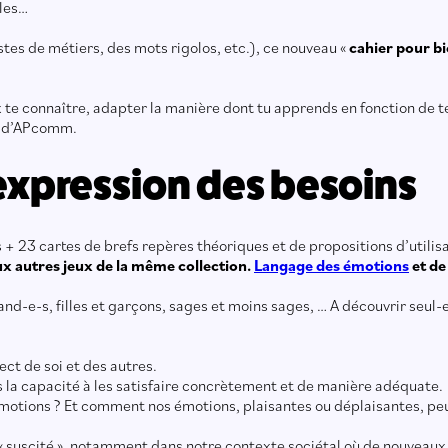
lles…
istes de métiers, des mots rigolos, etc.), ce nouveau «
cahier pour b
 te connaître, adapter la manière dont tu apprends en fonction de te
ce d’APcomm.
L’expression des besoins
 23 cartes de brefs repères théoriques et de propositions d’utilisat
ux autres jeux de la même collection.
Langage des émotions
et d
rand-e-s, filles et garçons, sages et moins sages, … A découvrir seul-
ct de soi et des autres.
rs la capacité à les satisfaire concrètement et de manière adéquate.
motions ? Et comment nos émotions, plaisantes ou déplaisantes, peuve
n « suscité », notamment dans notre contexte sociétal où de nouveaux 