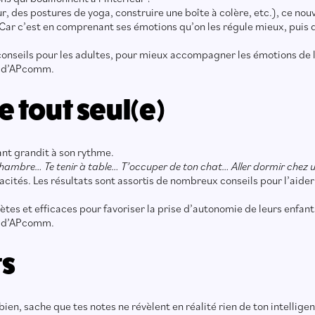
eur, des postures de yoga, construire une boîte à colère, etc.), ce no
Car c’est en comprenant ses émotions qu’on les régule mieux, puis qu
conseils pour les adultes, pour mieux accompagner les émotions de l
ce d’APcomm.
e tout seul(e)
ant grandit à son rythme.
 chambre… Te tenir à table… T’occuper de ton chat… Aller dormir chez
cités. Les résultats sont assortis de nombreux conseils pour l’aider 
tes et efficaces pour favoriser la prise d’autonomie de leurs enfant
ce d’APcomm.
ts
h bien, sache que tes notes ne révèlent en réalité rien de ton intellig