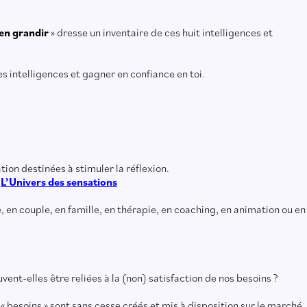
ien grandir
» dresse un inventaire de ces huit intelligences et
s intelligences et gagner en confiance en toi.
ion destinées à stimuler la réflexion.
e
L’Univers des sensations
e, en couple, en famille, en thérapie, en coaching, en animation ou en
nt-elles être reliées à la (non) satisfaction de nos besoins ?
« besoins » sont sans cesse créés et mis à disposition sur le marché.