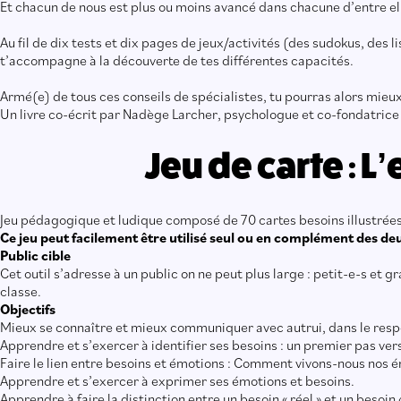
Et chacun de nous est plus ou moins avancé dans chacune d’entre e
Au fil de dix tests et dix pages de jeux/activités (des sudokus, des l
t’accompagne à la découverte de tes différentes capacités.
Armé(e) de tous ces conseils de spécialistes, tu pourras alors mieux
Un livre co-écrit par Nadège Larcher, psychologue et co-fondatri
Jeu de carte : 
Jeu pédagogique et ludique composé de 70 cartes besoins illustrées +
Ce jeu peut facilement être utilisé seul ou en complément des de
Public cible
Cet outil s’adresse à un public on ne peut plus large : petit-e-s et g
classe.
Objectifs
Mieux se connaître et mieux communiquer avec autrui, dans le respe
Apprendre et s’exercer à identifier ses besoins : un premier pas ve
Faire le lien entre besoins et émotions : Comment vivons-nous nos é
Apprendre et s’exercer à exprimer ses émotions et besoins.
Apprendre à faire la distinction entre un besoin « réel » et un besoi