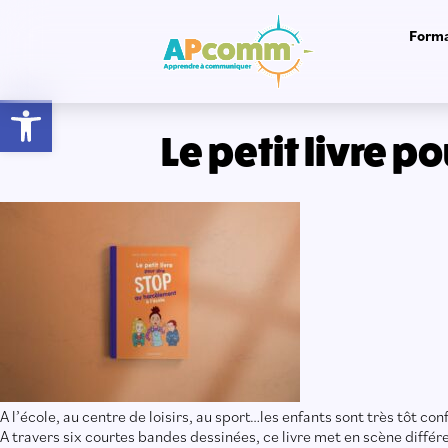
Forma
Ouvrir la barre d’outils
Le petit livre p
A l’école, au centre de loisirs, au sport…les enfants sont très tôt c
A travers six courtes bandes dessinées, ce livre met en scène diffé