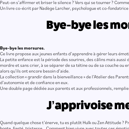
Peut-on s’affirmer et briser le silence ? Vers qui se tourner ? Comme
Un livre co-écrit par Nadège Larcher, psychologue et co-fondatri
Bye-bye les mo
Bye-bye les morsures.
Ce livre propose aux jeunes enfants d’apprendre à gérer leurs émot
La petite enfance est la période des sourires, des câlins mais auss
mordre et sans crier, à se séparer de sa tétine ou de sa couche ou e
alors qu’ils ont encore besoin d’aide.
La collection « grandir dans la bienveillance » de l’Atelier des Par
d’autonomie et de confiance en eux.
Une double page dédiée aux parents et aux professionnels, remplie 
J’apprivoise m
Quand quelque chose t’énerve, tu es plutôt Hulk ou Zen Attitude ? Pré
honte, fierté, tristesse… Comment bien vivre avec toutes ces émotion