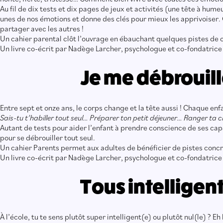
Au fil de dix tests et dix pages de jeux et activités (une tête à hum
unes de nos émotions et donne des clés pour mieux les apprivoiser. 
partager avec les autres !
Un cahier parental clôt l’ouvrage en ébauchant quelques pistes de 
Un livre co-écrit par Nadège Larcher, psychologue et co-fondatri
Je me débrouill
Entre sept et onze ans, le corps change et la tête aussi ! Chaque enf
Sais-tu t’habiller tout seul… Préparer ton petit déjeuner… Ranger ta
Autant de tests pour aider l’enfant à prendre conscience de ses capa
pour se débrouiller tout seul.
Un cahier Parents permet aux adultes de bénéficier de pistes concrè
Un livre co-écrit par Nadège Larcher, psychologue et co-fondatri
Tous intelligen
À l’école, tu te sens plutôt super intelligent(e) ou plutôt nul(le) ? E